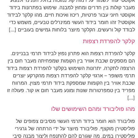
אקוסטי עוזר לשמור על רמות קול נמוכות בחלל הפנימי ולמנוע
מעבר קולות בין חדרים ומחוץ למבנה. שימוש בפתרונות בידוד
אקוסטי חיוני עבור פרטיות, ריכוז ואיכות חיים. מהו קלקר לבידוד
אקוסטי? זהו חומר בידוד העשוי ממינרלים טבעיים, משמש כדי
לבודד קול ורעשים. הקלקר מיוצר בלוחות גמישים בעוביים […]
קלקר להפרדת רצפות
קלקר להפרדת רצפות הוא פתרון נפוץ לבידוד תרמי בבניינים.
הם מספקים שכבת אוויר בין הקומות שמפחיתה מעבר חום בין
הרצפה לתקרה. יתרונות השימוש בקלקר להפרדת רצפות בידוד
תרמי משופר – ארגזי קלקר להפרדת רצפות מהקרקע יוצרים
שכבת אוויר בין הקומות שמספקת בידוד תרמי מצוין. המרווח
מפריד בין טמפרטורות שונות ומונע מעבר חום או קור. פעולה זו
[…]
מהו פוליבורד ומהם השימושים שלו
פוליבורד הוא חומר בידוד תרמי העשוי מסיבים צפופים של
פוליסטירן מוקצף. פוליבורד מיוצר על ידי הרתחה של גרגירי
פוליסטירן במים, מה שגורם להם להתנפח וליצור מבנה סיבי