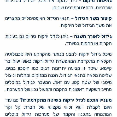
גמישות מיקום
– ניתן למקם את מיכל הגידול בסביבות
אורבניות, בבתים ובמבנים שונים.
קיצור משך הגידול
– תנאי הגידול האופטימליים מקצרים
את משך הגידול של הירקות.
גידול לאורך השנה
– ניתן לגדל ירקות טריים גם בעונות
הקרות או החמות במיוחד.
מיכל גידול ירקות למצע מנותר מהקרקע היא טכנולוגיה
חקלאית מתקדמת המאפשרת גידול ירקות באופן יעיל ובר
קיימא. שיטה זו מציעה יתרונות רבים כמו חיסכון במים,
שליטה מלאה בתנאי הגידול, הגנה ממזיקים ומחלות וניצול
מיטבי של שטח קטן. עם זאת, המעבר לגידול במיכלים
מחייב השקעה ראשונית בהקמה ותפעול נכון של המערכת.
מעניין אתכם לגדל ירקות בשיטה מתקדמת זו?
פנו עוד
היום לקבלת ייעוץ וליווי מקצועי של חברת קל וקר
המתמחה בתכנון והקמה של מערכות גידול מיכלים