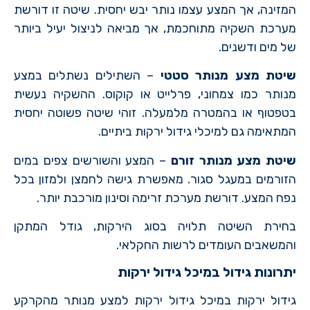
המזינה, אך המצע עצמו נותר יבש יחסית. שיטה זו דורשת
מערכת השקיה מתוחכמת, אך מביאה לניצול יעיל ביותר
של מים ודשנים.
שיטת מצע מנותר סטטי
– השתילים נשתלים במצע
מנותר כמו צמחוני, פרלייט או קוקוס. ההשקיה נעשית
בטפטוף או בהמטרה מלמעלה. זוהי שיטה פשוטה יחסית
המתאימה גם למיכלי גידול ירקות ביתיים.
שיטת מצע מנותר זורם
– המצע והשורשים צפים במים
הזורמים במעגל סגור. מאפשרת גישה לחמצן ולמזון בכל
נפח המצע. דורשת מערכת זרימה וסינון מורכבת יותר.
בחירת השיטה תלויה בסוג הירקות, גודל המתקן
והמשאבים העומדים לרשות החקלאי.
יתרונות גידול במיכל גידול ירקות
גידול ירקות במיכל גידול ירקות למצע מנותר מהקרקע